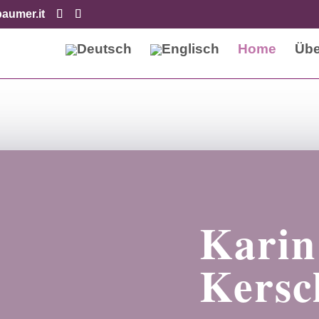
aumer.it
aumer
Home
Übe
Karin
Kers